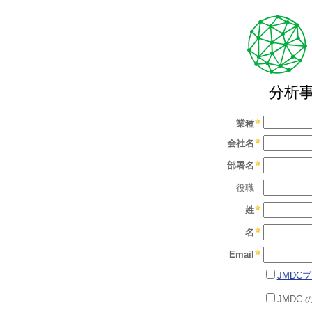
分析
業種
会社名
部署名
役職
姓
名
Email
JMDC
JMDC