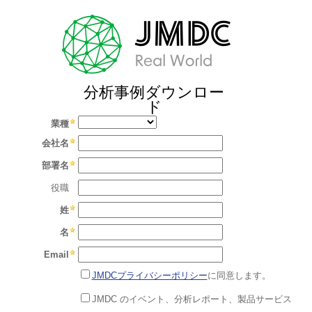
分析事例ダウンロー
ド
業種
会社名
部署名
役職
姓
名
Email
JMDCプライバシーポリシー
に同意します。
JMDC のイベント、分析レポート、製品サービス