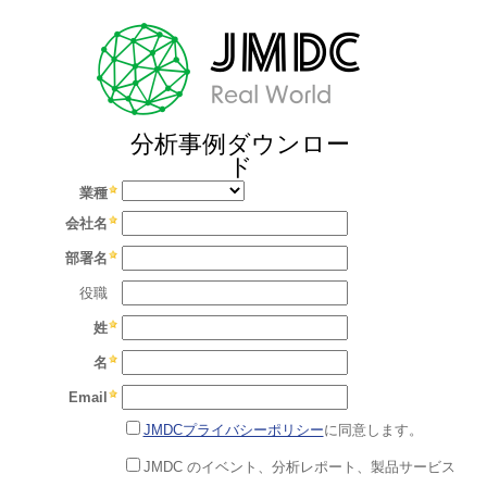
分析事例ダウンロー
ド
業種
会社名
部署名
役職
姓
名
Email
JMDCプライバシーポリシー
に同意します。
JMDC のイベント、分析レポート、製品サービス