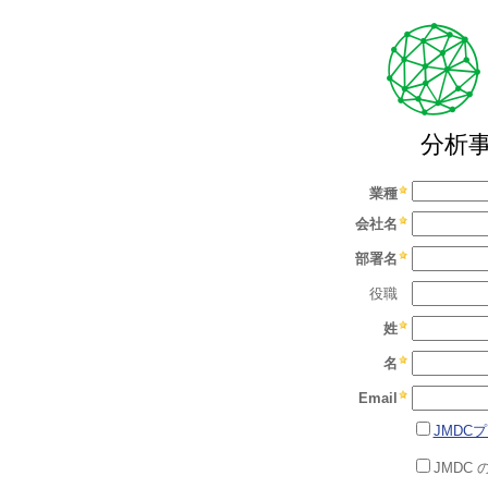
分析
業種
会社名
部署名
役職
姓
名
Email
JMDC
JMDC