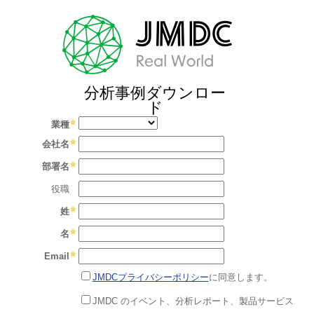
分析事例ダウンロー
ド
業種
会社名
部署名
役職
姓
名
Email
JMDCプライバシーポリシー
に同意します。
JMDC のイベント、分析レポート、製品サービス