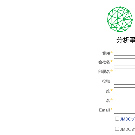
分析
業種
会社名
部署名
役職
姓
名
Email
JMDC
JMDC