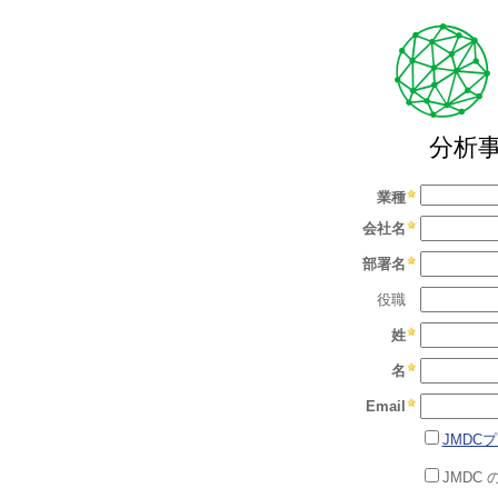
分析
業種
会社名
部署名
役職
姓
名
Email
JMDC
JMDC