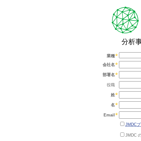
分析
業種
会社名
部署名
役職
姓
名
Email
JMDC
JMDC