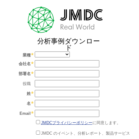
分析事例ダウンロー
ド
業種
会社名
部署名
役職
姓
名
Email
JMDCプライバシーポリシー
に同意します。
JMDC のイベント、分析レポート、製品サービス