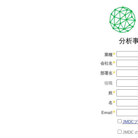
分析
業種
会社名
部署名
役職
姓
名
Email
JMDC
JMDC