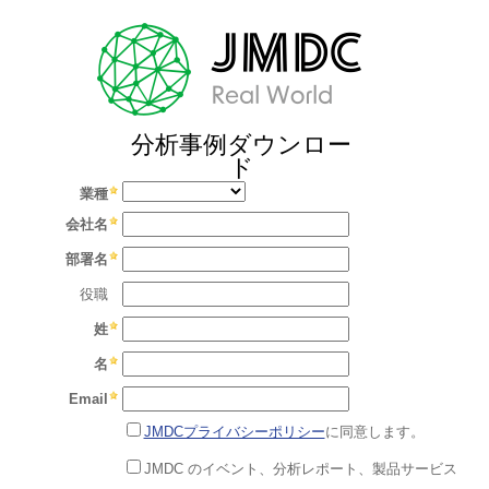
分析事例ダウンロー
ド
業種
会社名
部署名
役職
姓
名
Email
JMDCプライバシーポリシー
に同意します。
JMDC のイベント、分析レポート、製品サービス